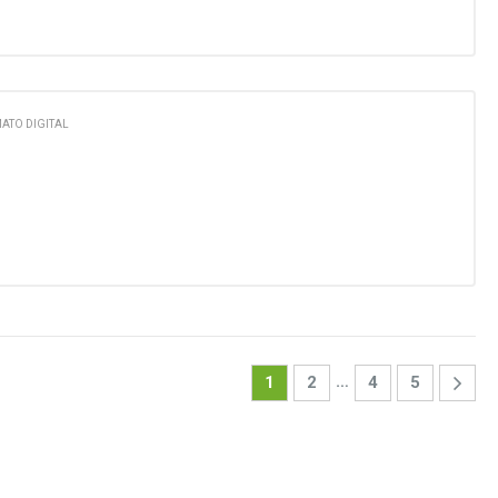
ATO DIGITAL
…
1
2
4
5