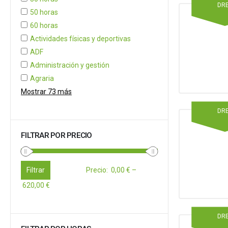
DR
50 horas
60 horas
Actividades físicas y deportivas
ADF
Administración y gestión
Agraria
Mostrar 73 más
DR
FILTRAR POR PRECIO
Filtrar
Precio
:
0,00 €
–
620,00 €
DR