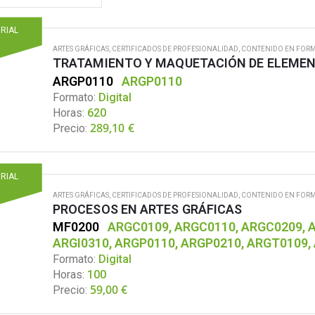
ORIAL
ARTES GRÁFICAS
,
CERTIFICADOS DE PROFESIONALIDAD
,
CONTENIDO EN FORM
TRATAMIENTO Y MAQUETACIÓN DE ELEMEN
ARGP0110
ARGP0110
Formato:
Digital
Horas:
620
289,10
€
Precio:
ORIAL
ARTES GRÁFICAS
,
CERTIFICADOS DE PROFESIONALIDAD
,
CONTENIDO EN FORM
PROCESOS EN ARTES GRÁFICAS
MF0200
ARGC0109, ARGC0110, ARGC0209, AR
ARGI0310, ARGP0110, ARGP0210, ARGT0109,
Formato:
Digital
Horas:
100
59,00
€
Precio: