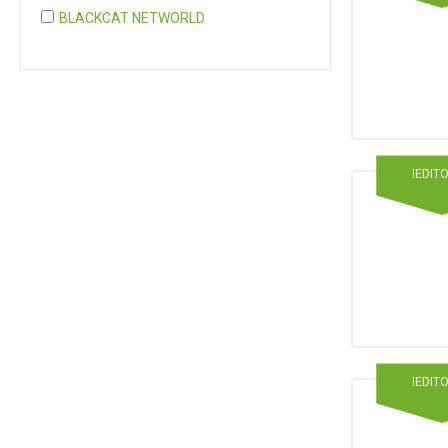
BLACKCAT NETWORLD
COGNITA PLUS
COGNITA PLUS, S.L.
Mostrar 37 más
IEDIT
IEDIT