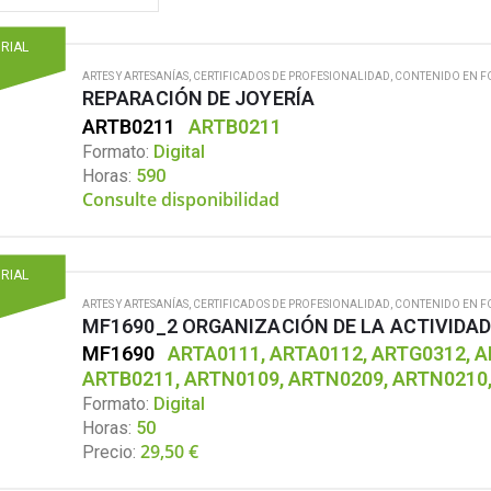
ORIAL
ARTES Y ARTESANÍAS
,
CERTIFICADOS DE PROFESIONALIDAD
,
CONTENIDO EN F
REPARACIÓN DE JOYERÍA
ARTB0211
ARTB0211
Formato:
Digital
Horas:
590
Consulte disponibilidad
ORIAL
ARTES Y ARTESANÍAS
,
CERTIFICADOS DE PROFESIONALIDAD
,
CONTENIDO EN F
MF1690_2 ORGANIZACIÓN DE LA ACTIVIDA
MF1690
ARTA0111, ARTA0112, ARTG0312, A
ARTB0211, ARTN0109, ARTN0209, ARTN0210
Formato:
Digital
Horas:
50
29,50
€
Precio: