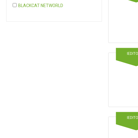
BLACKCAT NETWORLD
COGNITA PLUS
COGNITA PLUS, S.L.
Mostrar 37 más
IEDIT
IEDIT