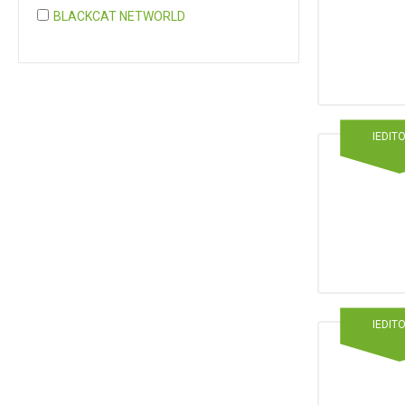
BLACKCAT NETWORLD
COGNITA PLUS
COGNITA PLUS, S.L.
Mostrar 37 más
IEDIT
IEDIT