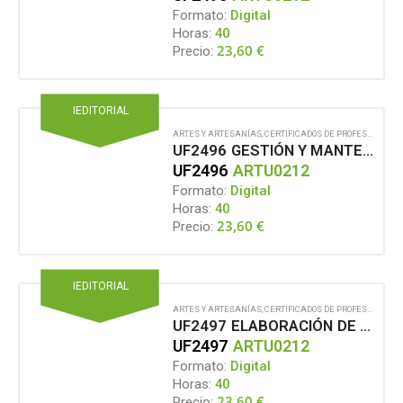
Formato:
Digital
Horas:
40
23,60
€
Precio:
IEDITORIAL
ARTES Y ARTESANÍAS
,
CERTIFICADOS DE PROFESIONALIDAD
UF2496 GESTIÓN Y MANTENIMIENTO DE DEPÓSITOS Y ALMACENES DE EQUIPOS TÉCNICOS, DECORADOS, VESTUARIO, MATERIALES FUNGIBLES Y DEMÁS ELEMENTOS DEL ESPECTÁCULO
UF2496
ARTU0212
Formato:
Digital
Horas:
40
23,60
€
Precio:
IEDITORIAL
ARTES Y ARTESANÍAS
,
CERTIFICADOS DE PROFESIONALIDAD
UF2497 ELABORACIÓN DE LA FICHA TÉCNICA DEL TEATRO, LOCAL DE EXHIBICIÓN O ESPACIO NO PREPARADO PARA LA REPRESENTACIÓN
UF2497
ARTU0212
Formato:
Digital
Horas:
40
23,60
€
Precio: