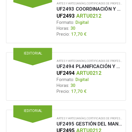
ARTES Y ARTESANÍAS
,
CERTIFICADOS DE PROFESIONALIDAD
UF2493 COORDINACIÓN Y SUPERVISIÓN DE LOS PROCESOS DE ENSAYOS Y FUNCIONES EN UN ESPECTÁCULO EN VIVO O EVENTO
UF2493
ARTU0212
Formato:
Digital
Horas:
30
17,70
€
Precio:
IEDITORIAL
ARTES Y ARTESANÍAS
,
CERTIFICADOS DE PROFESIONALIDAD
UF2494 PLANIFICACIÓN Y SUPERVISIÓN DEL DESMONTAJE DE UN ESPECTÁCULO EN VIVO O EVENTO
UF2494
ARTU0212
Formato:
Digital
Horas:
30
17,70
€
Precio:
IEDITORIAL
ARTES Y ARTESANÍAS
,
CERTIFICADOS DE PROFESIONALIDAD
UF2495 GESTIÓN DEL MANTENIMIENTO CORRECTIVO Y PREVENTIVO DE EQUIPOS E INSTALACIONES TÉCNICAS PARA EL ESPECTÁCULO EN VIVO
UF2495
ARTU0212