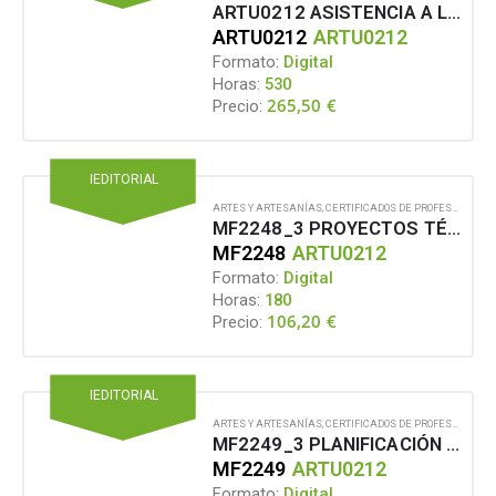
ARTU0212 ASISTENCIA A LA DIRECCIÓN TÉCNICA DE ESPECTÁCULOS EN VIVO Y EVENTOS
ARTU0212
ARTU0212
Formato:
Digital
Horas:
530
265,50
€
Precio:
IEDITORIAL
ARTES Y ARTESANÍAS
,
CERTIFICADOS DE PROFESIONALIDAD
MF2248_3 PROYECTOS TÉCNICOS PARA LA EXPLOTACIÓN Y REALIZACIÓN DE ESPECTÁCULOS EN VIVO Y EVENTOS EN CONDICIONES CAMBIANTES DE EXPLOTACIÓN
MF2248
ARTU0212
Formato:
Digital
Horas:
180
106,20
€
Precio:
IEDITORIAL
ARTES Y ARTESANÍAS
,
CERTIFICADOS DE PROFESIONALIDAD
MF2249_3 PLANIFICACIÓN Y COORDINACIÓN DE LA EJECUCIÓN TÉCNICA DEL MONTAJE, SERVICIO A FUNCIÓN Y DESMONTAJE DE ESPECTÁCULOS EN VIVO Y EVENTOS EN CONDICIONES CAMBIANTES DE EXPLOTACIÓN
MF2249
ARTU0212
Formato:
Digital