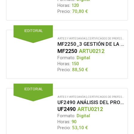
Horas:
120
70,80
€
Precio:
IEDITORIAL
ARTES Y ARTESANÍAS
,
CERTIFICADOS DE PROFESIONALIDAD
MF2250_3 GESTIÓN DE LA LOGÍSTICA, ALMACENAJE, MANTENIMIENTO Y CONDICIONES DE SEGURIDAD DE LAS INSTALACIONES Y EQUIPOS PARA EL ESPECTÁCULO EN VIVO EN CONDICIONES CAMBIANTES DE EXPLOTACIÓN
MF2250
ARTU0212
Formato:
Digital
Horas:
150
88,50
€
Precio:
IEDITORIAL
ARTES Y ARTESANÍAS
,
CERTIFICADOS DE PROFESIONALIDAD
UF2490 ANÁLISIS DEL PROYECTO ARTÍSTICO DEL ESPECTÁCULO EN VIVO
UF2490
ARTU0212
Formato:
Digital
Horas:
90
53,10
€
Precio: