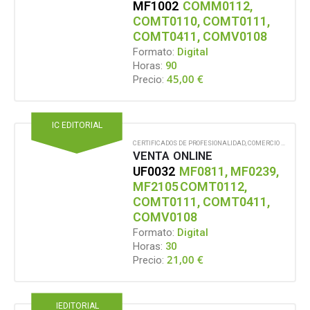
MF1002
COMM0112,
COMT0110, COMT0111,
COMT0411, COMV0108
Formato:
Digital
Horas:
90
45,00
€
Precio:
IC EDITORIAL
CERTIFICADOS DE PROFESIONALIDAD
,
COMERCIO Y MARKETING
VENTA ONLINE
UF0032
MF0811, MF0239,
MF2105
COMT0112,
COMT0111, COMT0411,
COMV0108
Formato:
Digital
Horas:
30
21,00
€
Precio:
IEDITORIAL