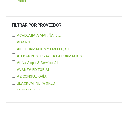
Papel
FILTRAR POR PROVEEDOR
ACADEMIA A MARIÑA, S.L.
ADAMS
AIBE FORMACIÓN Y EMPLEO, S.L.
ATENCIÓN INTEGRAL A LA FORMACIÓN
Attiva Apps & Service, S.L.
AVANZA EDITORIAL
AZ CONSULTORÍA
BLACKCAT NETWORLD
COGNITA PLUS
COGNITA PLUS, S.L.
Mostrar 37 más