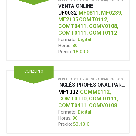
CERTIFICADOS DE PROFESIONALIDAD
,
COMERCIO Y MARKETING
VENTA ONLINE
UF0032
MF0811, MF0239,
MF2105
COMT0112,
COMT0411, COMV0108,
COMT0111, COMT0112
Formato:
Digital
Horas:
30
18,00
€
Precio:
CONZEPTO
CERTIFICADOS DE PROFESIONALIDAD
,
COMERCIO Y MARKETING
INGLÉS PROFESIONAL PARA ACTIVIDADES COMERCIALES
MF1002
COMM0112,
COMT0110, COMT0111,
COMT0411, COMV0108
Formato:
Digital
Horas:
90
53,10
€
Precio: