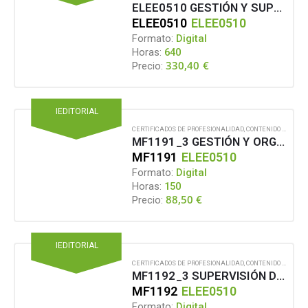
ELEE0510 GESTIÓN Y SUPERVISIÓN DEL MONTAJE Y MANTENIMIENTO DE REDES ELÉCTRICAS SUBTERRÁNEAS DE ALTA TENSIÓN DE SEGUNDA Y TERCERA CATEGORÍA Y CENTROS DE TRANSFORMACIÓN DE INTERIOR
ELEE0510
ELEE0510
Formato:
Digital
Horas:
640
330,40
€
Precio:
IEDITORIAL
CERTIFICADOS DE PROFESIONALIDAD
,
CONTENIDO EN FORMATO DIGITAL
MF1191_3 GESTIÓN Y ORGANIZACIÓN DEL MONTAJE Y MANTENIMIENTO DE LAS REDES ELÉCTRICAS SUBTERRÁNEAS DE ALTA TENSIÓN DE SEGUNDA Y TERCERA CATEGORÍA, Y CENTROS DE TRANSFORMACIÓN DE INTERIOR
MF1191
ELEE0510
Formato:
Digital
Horas:
150
88,50
€
Precio:
IEDITORIAL
CERTIFICADOS DE PROFESIONALIDAD
,
CONTENIDO EN FORMATO DIGITAL
MF1192_3 SUPERVISIÓN DEL MONTAJE DE LAS REDES ELÉCTRICAS SUBTERRÁNEAS DE ALTA TENSIÓN DE SEGUNDA Y TERCERA CATEGORÍA, Y CENTROS DE TRANSFORMACIÓN DE INTERIOR
MF1192
ELEE0510
Formato:
Digital