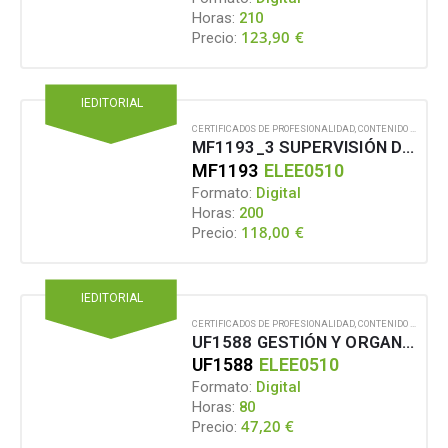
Horas:
210
123,90
€
Precio:
IEDITORIAL
CERTIFICADOS DE PROFESIONALIDAD
,
CONTENIDO EN FORMATO DIGITAL
MF1193_3 SUPERVISIÓN DEL MANTENIMIENTO DE LAS REDES ELÉCTRICAS SUBTERRÁNEAS DE ALTA TENSIÓN DE SEGUNDA Y TERCERA CATEGORÍA, Y CENTROS DE TRANSFORMACIÓN DE INTERIOR
MF1193
ELEE0510
Formato:
Digital
Horas:
200
118,00
€
Precio:
IEDITORIAL
CERTIFICADOS DE PROFESIONALIDAD
,
CONTENIDO EN FORMATO DIGITAL
UF1588 GESTIÓN Y ORGANIZACIÓN DEL MONTAJE Y MANTENIMIENTO DE REDES ELÉCTRICAS SUBTERRÁNEAS DE ALTA TENSIÓN DE SEGUNDA Y TERCERA CATEGORÍA
UF1588
ELEE0510
Formato:
Digital
Horas:
80
47,20
€
Precio: