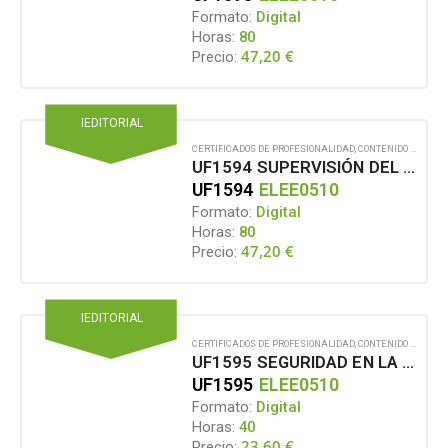
Formato:
Digital
Horas:
80
47,20
€
Precio:
IEDITORIAL
CERTIFICADOS DE PROFESIONALIDAD
,
CONTENIDO EN FORMATO DIGITAL
UF1594 SUPERVISIÓN DEL MANTENIMIENTO DE CENTROS DE TRANSFORMACIÓN DE INTERIOR
UF1594
ELEE0510
Formato:
Digital
Horas:
80
47,20
€
Precio:
IEDITORIAL
CERTIFICADOS DE PROFESIONALIDAD
,
CONTENIDO EN FORMATO DIGITAL
UF1595 SEGURIDAD EN LA SUPERVISIÓN DEL MANTENIMIENTO DE REDES ELÉCTRICAS SUBTERRÁNEAS DE ALTA TENSIÓN DE SEGUNDA Y TERCERA CATEGORÍA, Y CENTROS DE TRANSFORMACIÓN DE INTERIOR
UF1595
ELEE0510
Formato:
Digital
Horas:
40
23,60
€
Precio: