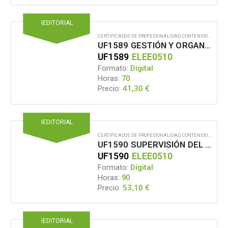
IEDITORIAL
CERTIFICADOS DE PROFESIONALIDAD
,
CONTENIDO EN FORMATO DIGITAL
UF1589 GESTIÓN Y ORGANIZACIÓN DEL MONTAJE Y MANTENIMIENTO DE CENTROS DE TRANSFORMACIÓN DE INTERIOR
UF1589
ELEE0510
Formato:
Digital
Horas:
70
41,30
€
Precio:
IEDITORIAL
CERTIFICADOS DE PROFESIONALIDAD
,
CONTENIDO EN FORMATO DIGITAL
UF1590 SUPERVISIÓN DEL MONTAJE DE REDES ELÉCTRICAS SUBTERRÁNEAS DE ALTA TENSIÓN DE SEGUNDA Y TERCERA CATEGORÍA
UF1590
ELEE0510
Formato:
Digital
Horas:
90
53,10
€
Precio:
IEDITORIAL