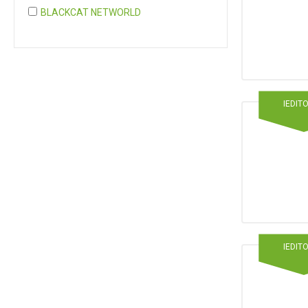
BLACKCAT NETWORLD
COGNITA PLUS
COGNITA PLUS, S.L.
Mostrar 37 más
IEDIT
IEDIT