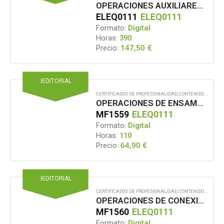
OPERACIONES AUXILIARES DE MONTAJE Y MANTENIMIENTO DE EQUIPOS ELÉCTRICOS Y ELECTRÓNICOS
ELEQ0111
ELEQ0111
Formato:
Digital
Horas:
390
147,50
€
Precio:
IEDITORIAL
CERTIFICADOS DE PROFESIONALIDAD
,
CONTENIDO EN FORMATO DIGITAL
OPERACIONES DE ENSAMBLADO EN EL MONTAJE DE EQUIPOS ELÉCTRICOS Y ELECTRÓNICOS
MF1559
ELEQ0111
Formato:
Digital
Horas:
110
64,90
€
Precio:
IEDITORIAL
CERTIFICADOS DE PROFESIONALIDAD
,
CONTENIDO EN FORMATO DIGITAL
OPERACIONES DE CONEXIONADO EN EL MONTAJE DE EQUIPOS ELÉCTRICOS Y ELECTRÓNICOS
MF1560
ELEQ0111
Formato:
Digital