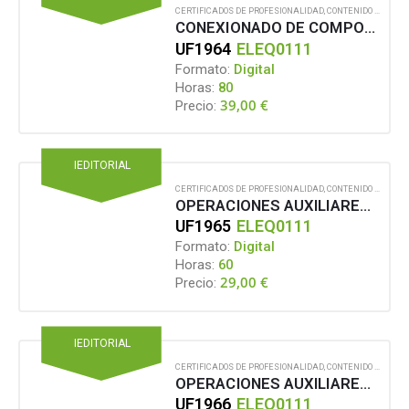
CERTIFICADOS DE PROFESIONALIDAD
,
CONTENIDO EN FORMATO DIGITAL
CONEXIONADO DE COMPONENTES EN EQUIPOS ELÉCTRICOS Y ELECTRÓNICOS
UF1964
ELEQ0111
Formato:
Digital
Horas:
80
39,00
€
Precio:
IEDITORIAL
CERTIFICADOS DE PROFESIONALIDAD
,
CONTENIDO EN FORMATO DIGITAL
OPERACIONES AUXILIARES EN EL MANTENIMIENTO DE EQUIPOS ELÉCTRICOS
UF1965
ELEQ0111
Formato:
Digital
Horas:
60
29,00
€
Precio:
IEDITORIAL
CERTIFICADOS DE PROFESIONALIDAD
,
CONTENIDO EN FORMATO DIGITAL
OPERACIONES AUXILIARES EN EL MANTENIMIENTO DE EQUIPOS ELECTRÓNICOS
UF1966
ELEQ0111