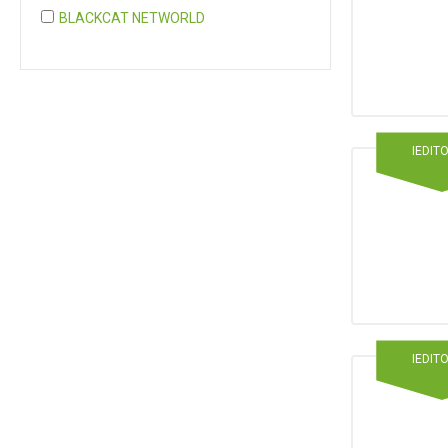
BLACKCAT NETWORLD
COGNITA PLUS
COGNITA PLUS, S.L.
Mostrar 37 más
IEDIT
IEDIT