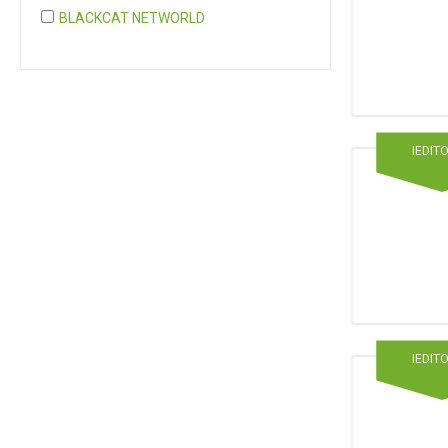
BLACKCAT NETWORLD
COGNITA PLUS
COGNITA PLUS, S.L.
Mostrar 37 más
IEDIT
IEDIT