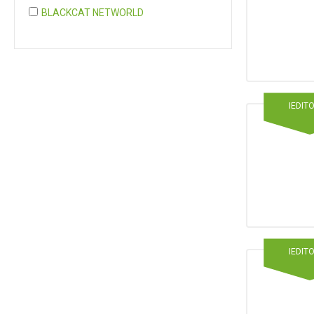
BLACKCAT NETWORLD
COGNITA PLUS
COGNITA PLUS, S.L.
Mostrar 37 más
IEDIT
IEDIT