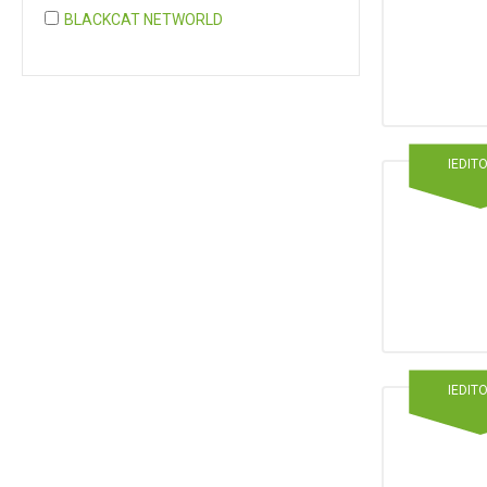
BLACKCAT NETWORLD
COGNITA PLUS
COGNITA PLUS, S.L.
Mostrar 37 más
IEDIT
IEDIT