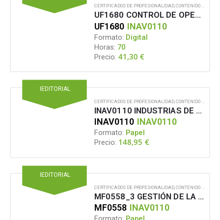
CERTIFICADOS DE PROFESIONALIDAD
,
CONTENIDO EN FORMATO DIGITAL
UF1680 CONTROL DE OPERACIONES DE ELABORACIÓN DE CONSERVAS Y JUGOS VEGETALES
UF1680
INAV0110
Formato:
Digital
Horas:
70
41,30
€
Precio:
IEDITORIAL
CERTIFICADOS DE PROFESIONALIDAD
,
CONTENIDO EN FORMATO PAPEL
INAV0110 INDUSTRIAS DE CONSERVAS Y JUGOS VEGETALES
INAV0110
INAV0110
Formato:
Papel
148,95
€
Precio:
IEDITORIAL
CERTIFICADOS DE PROFESIONALIDAD
,
CONTENIDO EN FORMATO PAPEL
MF0558_3 GESTIÓN DE LA CALIDAD Y MEDIOAMBIENTE EN INDUSTRIA ALIMENTARIA
MF0558
INAV0110
Formato:
Papel