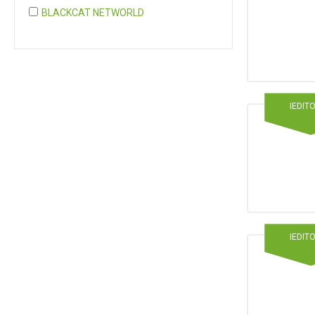
BLACKCAT NETWORLD
COGNITA PLUS
COGNITA PLUS, S.L.
Mostrar 37 más
IEDIT
IEDIT