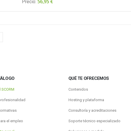
56,95
€
Precio:
TÁLOGO
QUÉ TE OFRECEMOS
al SCORM
Contenidos
profesionalidad
Hosting y plataforma
formativas
Consultoría y acreditaciones
para el empleo
Soporte técnico especializado