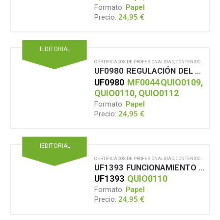
Formato:
Papel
24,95
€
Precio:
IEDITORIAL
CERTIFICADOS DE PROFESIONALIDAD
,
CONTENIDO EN FORMATO PAPEL
UF0980 REGULACIÓN DEL PROCESO PASTERO PAPELERO
UF0980
MF0044
QUIO0109,
QUIO0110, QUIO0112
Formato:
Papel
24,95
€
Precio:
IEDITORIAL
CERTIFICADOS DE PROFESIONALIDAD
,
CONTENIDO EN FORMATO PAPEL
UF1393 FUNCIONAMIENTO Y OPERACIÓN DE LAS CALDERAS DE BIOMASA, DE VAPOR, TURBINAS, ALTERNADORES Y ELEMENTOS AUXILIARES
UF1393
QUIO0110
Formato:
Papel
24,95
€
Precio: