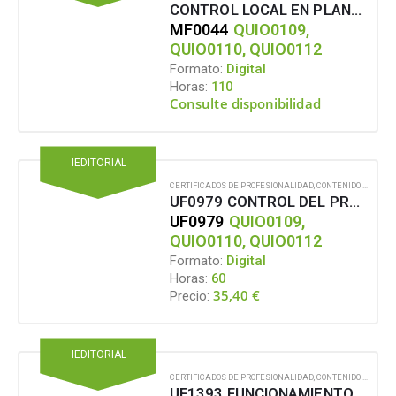
CONTROL LOCAL EN PLANTAS PASTERO PAPELERAS
MF0044
QUIO0109,
QUIO0110, QUIO0112
Formato:
Digital
Horas:
110
Consulte disponibilidad
IEDITORIAL
CERTIFICADOS DE PROFESIONALIDAD
,
CONTENIDO EN FORMATO DIGITAL
UF0979 CONTROL DEL PROCESO, PARÁMETROS DE CONTROL Y EQUIPOS DE MEDIDA
UF0979
QUIO0109,
QUIO0110, QUIO0112
Formato:
Digital
Horas:
60
35,40
€
Precio:
IEDITORIAL
CERTIFICADOS DE PROFESIONALIDAD
,
CONTENIDO EN FORMATO DIGITAL
UF1393 FUNCIONAMIENTO Y OPERACIÓN DE LAS CALDERAS DE BIOMASA, DE VAPOR, TURBINAS, ALTERNADORES Y ELEMENTOS AUXILIARES