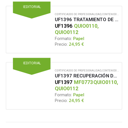
IEDITORIAL
CERTIFICADOS DE PROFESIONALIDAD
,
CONTENIDO EN FORMATO PAPEL
UF1396 TRATAMIENTO DE LOS LÍQUIDOS Y GASES UTILIZADOS EN EL PROCESO DE PRODUCCIÓN DE PASTA CELULÓSICA
UF1396
QUIO0110,
QUIO0112
Formato:
Papel
24,95
€
Precio:
IEDITORIAL
CERTIFICADOS DE PROFESIONALIDAD
,
CONTENIDO EN FORMATO PAPEL
UF1397 RECUPERACIÓN DE PRODUCTOS QUÍMICOS Y GENERACIÓN DE ENERGÍA
UF1397
MF0773
QUIO0110,
QUIO0112
Formato:
Papel
24,95
€
Precio: