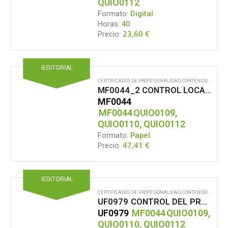
QUIO0112
Formato:
Digital
Horas:
40
23,60
€
Precio:
IEDITORIAL
CERTIFICADOS DE PROFESIONALIDAD
,
CONTENIDO EN FORMATO PAPEL
MF0044_2 CONTROL LOCAL EN PLANTAS PASTERO PAPELERAS
MF0044
MF0044
QUIO0109,
QUIO0110, QUIO0112
Formato:
Papel
47,41
€
Precio:
IEDITORIAL
CERTIFICADOS DE PROFESIONALIDAD
,
CONTENIDO EN FORMATO PAPEL
UF0979 CONTROL DEL PROCESO, PARÁMETROS DE CONTROL Y EQUIPOS DE MEDIDA
UF0979
MF0044
QUIO0109,
QUIO0110, QUIO0112