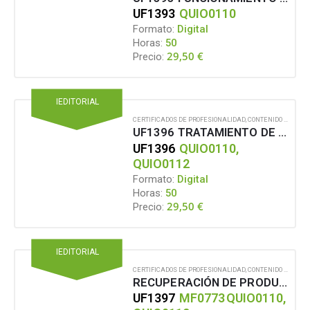
UF1393
QUIO0110
Formato:
Digital
Horas:
50
29,50
€
Precio:
IEDITORIAL
CERTIFICADOS DE PROFESIONALIDAD
,
CONTENIDO EN FORMATO DIGITAL
UF1396 TRATAMIENTO DE LOS LÍQUIDOS Y GASES UTILIZADOS EN EL PROCESO DE PRODUCCIÓN DE PASTA CELULÓSICA
UF1396
QUIO0110,
QUIO0112
Formato:
Digital
Horas:
50
29,50
€
Precio:
IEDITORIAL
CERTIFICADOS DE PROFESIONALIDAD
,
CONTENIDO EN FORMATO DIGITAL
RECUPERACIÓN DE PRODUCTOS QUÍMICOS Y GENERACIÓN DE ENERGÍA
UF1397
MF0773
QUIO0110,