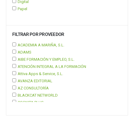
Digital
Papel
FILTRAR POR PROVEEDOR
ACADEMIA A MARIÑA, S.L.
ADAMS
AIBE FORMACIÓN Y EMPLEO, S.L.
ATENCIÓN INTEGRAL A LA FORMACIÓN
Attiva Apps & Service, S.L.
AVANZA EDITORIAL
AZ CONSULTORÍA
BLACKCAT NETWORLD
COGNITA PLUS
COGNITA PLUS, S.L.
Mostrar 37 más