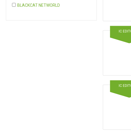
BLACKCAT NETWORLD
COGNITA PLUS
COGNITA PLUS, S.L.
Mostrar 37 más
IC EDI
IC EDI