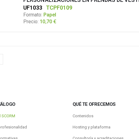
UF1033
TCPF0109
Formato:
Papel
10,70
€
Precio:
TÁLOGO
QUÉ TE OFRECEMOS
al SCORM
Contenidos
profesionalidad
Hosting y plataforma
formativas
Consultoría y acreditaciones