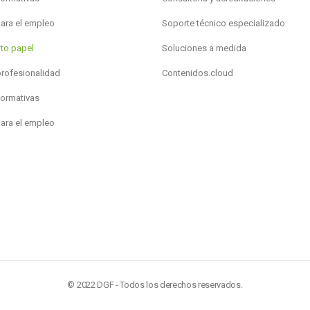
para el empleo
Soporte técnico especializado
to papel
Soluciones a medida
profesionalidad
Contenidos.cloud
formativas
para el empleo
© 2022 DGF - Todos los derechos reservados.