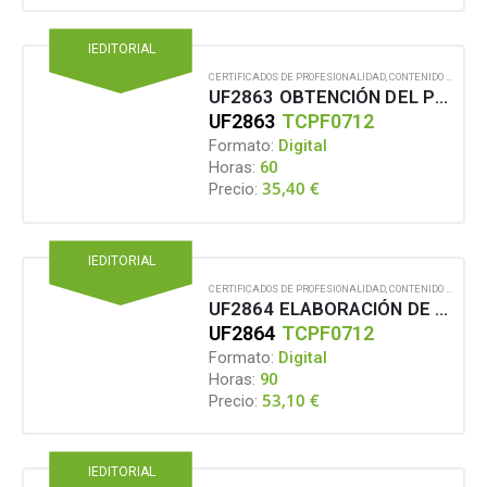
IEDITORIAL
CERTIFICADOS DE PROFESIONALIDAD
,
CONTENIDO EN FORMATO DIGITAL
UF2863 OBTENCIÓN DEL PROTOTIPO, A PARTIR DE “LA TOILE”, PARA SU POSTERIOR TRANSFORMACIÓN Y CREACIÓN DE COLECCIONES
UF2863
TCPF0712
Formato:
Digital
Horas:
60
35,40
€
Precio:
IEDITORIAL
CERTIFICADOS DE PROFESIONALIDAD
,
CONTENIDO EN FORMATO DIGITAL
UF2864 ELABORACIÓN DE LOS PATRONES BASE DE ARTÍCULOS DE CONFECCIÓN Y PIEL
UF2864
TCPF0712
Formato:
Digital
Horas:
90
53,10
€
Precio:
IEDITORIAL