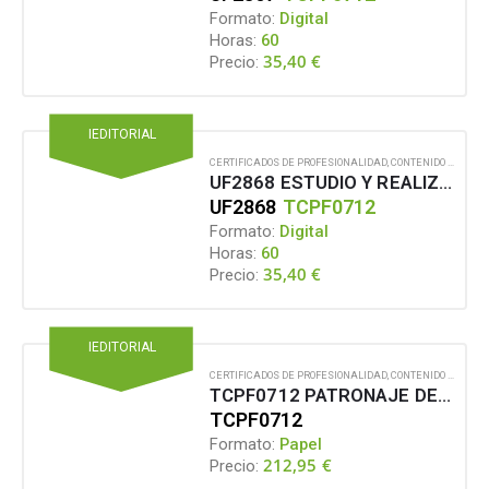
Formato:
Digital
Horas:
60
35,40
€
Precio:
IEDITORIAL
CERTIFICADOS DE PROFESIONALIDAD
,
CONTENIDO EN FORMATO DIGITAL
UF2868 ESTUDIO Y REALIZACIÓN DE LA MARCADA DE PATRONES PARA LA INDUSTRIALIZACIÓN DE ARTÍCULOS DE CONFECCIÓN EN TEXTIL Y PIEL
UF2868
TCPF0712
Formato:
Digital
Horas:
60
35,40
€
Precio:
IEDITORIAL
CERTIFICADOS DE PROFESIONALIDAD
,
CONTENIDO EN FORMATO PAPEL
TCPF0712 PATRONAJE DE ARTÍCULOS DE CONFECCIÓN EN TEXTIL Y PIEL
TCPF0712
Formato:
Papel
212,95
€
Precio: