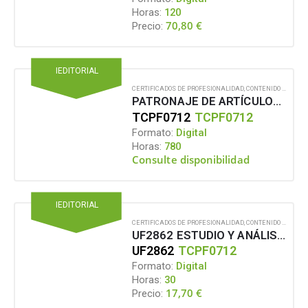
Horas:
120
70,80
€
Precio:
IEDITORIAL
CERTIFICADOS DE PROFESIONALIDAD
,
CONTENIDO EN FORMATO DIGITAL
PATRONAJE DE ARTÍCULOS DE CONFECCIÓN EN TEXTIL Y PIEL
TCPF0712
TCPF0712
Formato:
Digital
Horas:
780
Consulte disponibilidad
IEDITORIAL
CERTIFICADOS DE PROFESIONALIDAD
,
CONTENIDO EN FORMATO DIGITAL
UF2862 ESTUDIO Y ANÁLISIS DEL DISEÑO PARA LA REALIZACIÓN DEL AJUSTE DE “LA TOILE” O GLASILLA DEL MODELO
UF2862
TCPF0712
Formato:
Digital
Horas:
30
17,70
€
Precio: