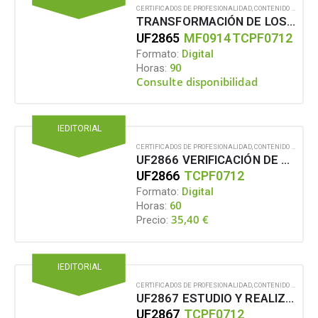
CERTIFICADOS DE PROFESIONALIDAD
,
CONTENIDO EN FORMATO DIGITAL
TRANSFORMACIÓN DE LOS PATRONES DE ARTÍCULOS DE CONFECCIÓN Y PIEL
UF2865
MF0914
TCPF0712
Formato:
Digital
Horas:
90
Consulte disponibilidad
IEDITORIAL
CERTIFICADOS DE PROFESIONALIDAD
,
CONTENIDO EN FORMATO DIGITAL
UF2866 VERIFICACIÓN DE LOS PATRONES DE ARTÍCULOS DE CONFECCIÓN Y PIEL
UF2866
TCPF0712
Formato:
Digital
Horas:
60
35,40
€
Precio:
IEDITORIAL
CERTIFICADOS DE PROFESIONALIDAD
,
CONTENIDO EN FORMATO DIGITAL
UF2867 ESTUDIO Y REALIZACIÓN DEL ESCALADO DE PATRONES PARA LA INDUSTRIALIZACIÓN DE ARTÍCULOS DE CONFECCIÓN EN TEXTIL Y PIEL
UF2867
TCPF0712