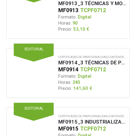
MF0913_3 TÉCNICAS Y MODELAJE DE PRENDAS SOBRE MANIQUÍ
MF0913
TCPF0712
Formato:
Digital
Horas:
90
53,10
€
Precio:
IEDITORIAL
CERTIFICADOS DE PROFESIONALIDAD
,
CONTENIDO EN FORMATO DIGITAL
MF0914_3 TÉCNICAS DE PATRONAJE DE ARTÍCULOS DE CONFECCIÓN EN TEXTIL Y PIEL
MF0914
TCPF0712
Formato:
Digital
Horas:
240
141,60
€
Precio:
IEDITORIAL
CERTIFICADOS DE PROFESIONALIDAD
,
CONTENIDO EN FORMATO DIGITAL
MF0915_3 INDUSTRIALIZACIÓN DE PATRONES DE ARTÍCULOS DE CONFECCIÓN EN TEXTIL Y PIEL
MF0915
TCPF0712
Formato:
Digital