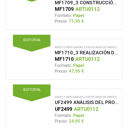
MF1709_3 CONSTRUCCIÓN DE ESTRUCTURAS Y MECANISMOS DE DECORADOS DE ESPECTÁCULOS EN VIVO, EVENTOS Y AUDIOVISUAL
MF1709
ARTU0112
Formato:
Papel
71,95
€
Precio:
IEDITORIAL
ARTES Y ARTESANÍAS
,
CERTIFICADOS DE PROFESIONALIDAD
MF1710_3 REALIZACIÓN DE ORNAMENTOS Y ACABADOS DE DECORADOS DE ESPECTÁCULOS EN VIVO, EVENTOS Y AUDIOVISUAL
MF1710
ARTU0112
Formato:
Papel
47,95
€
Precio:
IEDITORIAL
ARTES Y ARTESANÍAS
,
CERTIFICADOS DE PROFESIONALIDAD
UF2499 ANÁLISIS DEL PROYECTO ESCENOGRÁFICO PARA LA CONSTRUCCIÓN DEL DECORADO DE ESPECTÁCULOS EN VIVO, EVENTOS Y AUDIOVISUAL
UF2499
ARTU0112
Formato:
Papel
24,95
€
Precio: