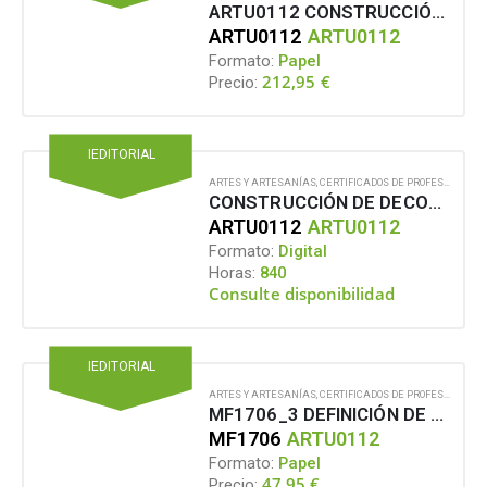
ARTU0112 CONSTRUCCIÓN DE DECORADOS PARA LA ESCENOGRAFÍA DE ESPECTÁCULOS EN VIVO, EVENTOS Y AUDIOVISUALES
ARTU0112
ARTU0112
Formato:
Papel
212,95
€
Precio:
IEDITORIAL
ARTES Y ARTESANÍAS
,
CERTIFICADOS DE PROFESIONALIDAD
CONSTRUCCIÓN DE DECORADOS PARA LA ESCENOGRAFÍA DE ESPECTÁCULOS EN VIVO, EVENTOS Y AUDIOVISUALES
ARTU0112
ARTU0112
Formato:
Digital
Horas:
840
Consulte disponibilidad
IEDITORIAL
ARTES Y ARTESANÍAS
,
CERTIFICADOS DE PROFESIONALIDAD
MF1706_3 DEFINICIÓN DE CONDICIONES ESCENOGRÁFICAS PARA LA CONSTRUCCIÓN DEL DECORADO DE ESPECTÁCULOS EN VIVO, EVENTOS Y AUDIOVISUAL
MF1706
ARTU0112
Formato:
Papel
47,95
€
Precio: