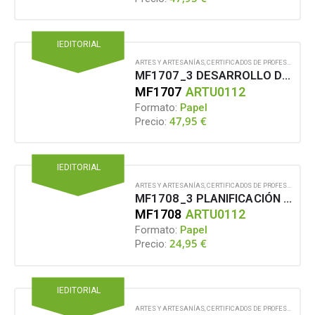
IEDITORIAL
ARTES Y ARTESANÍAS
,
CERTIFICADOS DE PROFESIONALIDAD
MF1707_3 DESARROLLO DE PROYECTOS TÉCNICOS DE CONSTRUCCIÓN DE DECORADOS PARA LA ESCENOGRAFÍA DE ESPECTÁCULOS EN VIVO, EVENTOS Y AUDIOVISUAL
MF1707
ARTU0112
Formato:
Papel
47,95
€
Precio:
IEDITORIAL
ARTES Y ARTESANÍAS
,
CERTIFICADOS DE PROFESIONALIDAD
MF1708_3 PLANIFICACIÓN Y SEGUIMIENTO DE CONSTRUCCIÓN DE DECORADOS PARA LA ESCENOGRAFÍA DE ESPECTÁCULOS EN VIVO, EVENTOS Y AUDIOVISUAL
MF1708
ARTU0112
Formato:
Papel
24,95
€
Precio:
IEDITORIAL
ARTES Y ARTESANÍAS
,
CERTIFICADOS DE PROFESIONALIDAD