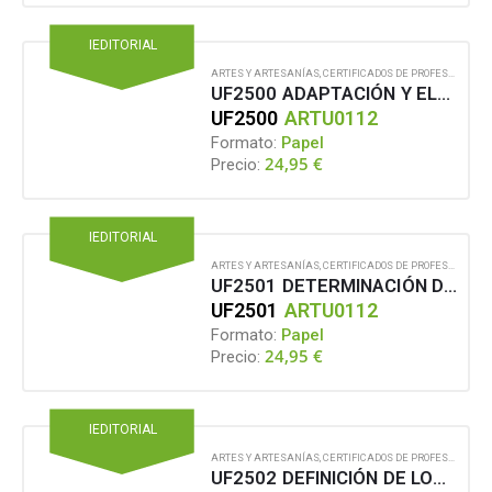
IEDITORIAL
ARTES Y ARTESANÍAS
,
CERTIFICADOS DE PROFESIONALIDAD
UF2500 ADAPTACIÓN Y ELABORACIÓN DEL PROYECTO ESCENOGRÁFICO PARA SU CONSTRUCCIÓN
UF2500
ARTU0112
Formato:
Papel
24,95
€
Precio:
IEDITORIAL
ARTES Y ARTESANÍAS
,
CERTIFICADOS DE PROFESIONALIDAD
UF2501 DETERMINACIÓN DE LAS CARACTERÍSTICAS TÉCNICAS DE LA CONSTRUCCIÓN DEL DECORADO ESCENOGRÁFICO
UF2501
ARTU0112
Formato:
Papel
24,95
€
Precio:
IEDITORIAL
ARTES Y ARTESANÍAS
,
CERTIFICADOS DE PROFESIONALIDAD
UF2502 DEFINICIÓN DE LOS RECURSOS HUMANOS Y MATERIALES PARA LA CONSTRUCCIÓN DEL DECORADO