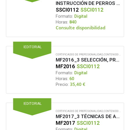
INSTRUCCIÓN DE PERROS DE ASISTENCIA
SSCI0112
SSCI0112
Formato:
Digital
Horas:
840
Consulte disponibilidad
IEDITORIAL
CERTIFICADOS DE PROFESIONALIDAD
,
CONTENIDO EN FORMATO DIGITAL
MF2016_3 SELECCIÓN, PREPARACIÓN DEL CACHORRO E INTEGRACIÓN DE PERROS EXTERNOS A LA LÍNEA DE CRÍA PARA SER ADIESTRADOS COMO PERROS DE ASISTENCIA
MF2016
SSCI0112
Formato:
Digital
Horas:
60
35,40
€
Precio:
IEDITORIAL
CERTIFICADOS DE PROFESIONALIDAD
,
CONTENIDO EN FORMATO DIGITAL
MF2017_3 TÉCNICAS DE ADIESTRAMIENTO Y VINCULACIÓN APLICADAS A PERROS GUÍA
MF2017
SSCI0112
Formato:
Digital