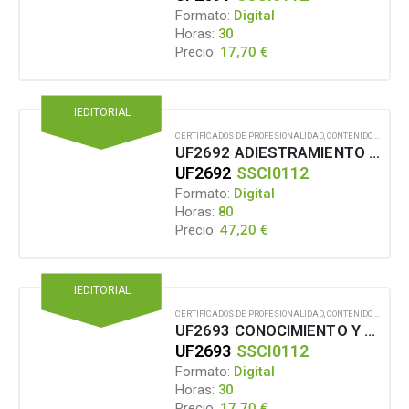
Formato:
Digital
Horas:
30
17,70
€
Precio:
IEDITORIAL
CERTIFICADOS DE PROFESIONALIDAD
,
CONTENIDO EN FORMATO DIGITAL
UF2692 ADIESTRAMIENTO DE PERROS DE ALERTA Y VINCULACIÓN CON PERSONAS CON DISCAPACIDAD AUDITIVA
UF2692
SSCI0112
Formato:
Digital
Horas:
80
47,20
€
Precio:
IEDITORIAL
CERTIFICADOS DE PROFESIONALIDAD
,
CONTENIDO EN FORMATO DIGITAL
UF2693 CONOCIMIENTO Y ELABORACIÓN DE PROGRAMAS DE ADIESTRAMIENTO DE PERROS DE AVISO PARA PERSONAS CON DISCAPACIDAD Y CRISIS RECURRENTES CON DESCONEXIÓN SENSORIAL
UF2693
SSCI0112
Formato:
Digital
Horas:
30
17,70
€
Precio: