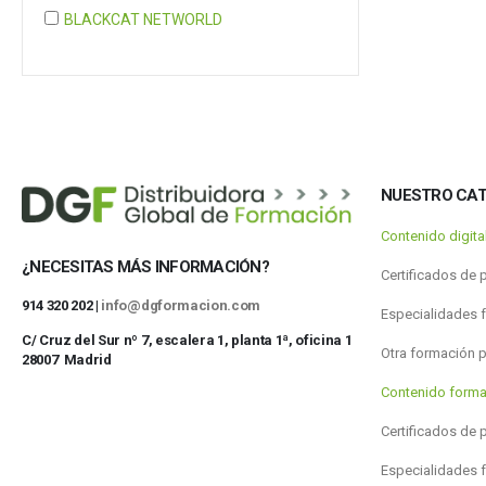
BLACKCAT NETWORLD
COGNITA PLUS
COGNITA PLUS, S.L.
Mostrar 37 más
NUESTRO CA
Contenido digit
¿NECESITAS MÁS INFORMACIÓN?
Certificados de 
914 320 202 |
info@dgformacion.com
Especialidades 
C/ Cruz del Sur nº 7, escalera 1, planta 1ª, oficina 1
Otra formación 
28007 Madrid
Contenido forma
Certificados de 
Especialidades 