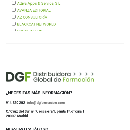
Attiva Apps & Service, S.L.
AVANZA EDITORIAL
AZ CONSULTORÍA
BLACKCAT NETWORLD
COGNITA PLUS
COGNITA PLUS, S.L.
Mostrar 37 más
¿NECESITAS MÁS INFORMACIÓN?
914 320 202 |
info@dgformacion.com
C/ Cruz del Sur nº 7, escalera 1, planta 1ª, oficina 1
28007 Madrid
NUESTRO CATÁLOGO