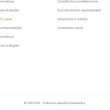
formativas
Consultoría y acreditaciones
para el empleo
Soporte técnico especializado
to papel
Soluciones a medida
profesionalidad
Contenidos.cloud
formativas
para el empleo
© 2022 DGF - Todos los derechos reservados.