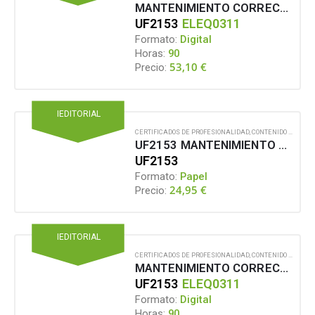
MANTENIMIENTO CORRECTIVO DE EQUIPOS DE IMAGEN Y SONIDO
UF2153
ELEQ0311
Formato:
Digital
Horas:
90
53,10
€
Precio:
IEDITORIAL
CERTIFICADOS DE PROFESIONALIDAD
,
CONTENIDO EN FORMATO PAPEL
UF2153 MANTENIMIENTO CORRECTIVO DE EQUIPOS DE IMAGEN Y SONIDO
UF2153
Formato:
Papel
24,95
€
Precio:
IEDITORIAL
CERTIFICADOS DE PROFESIONALIDAD
,
CONTENIDO EN FORMATO DIGITAL
MANTENIMIENTO CORRECTIVO DE EQUIPOS DE IMAGEN Y SONIDO
UF2153
ELEQ0311
Formato:
Digital
Horas:
90