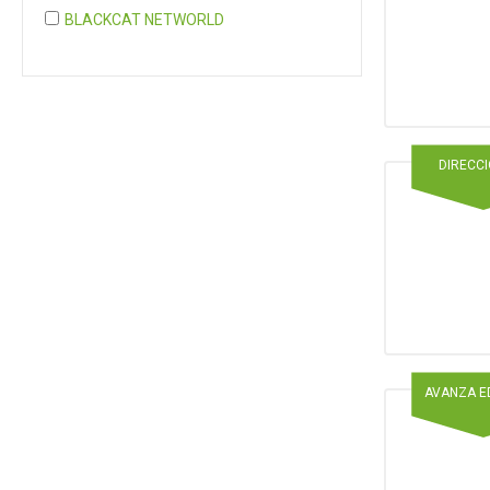
BLACKCAT NETWORLD
COGNITA PLUS
COGNITA PLUS, S.L.
Mostrar 37 más
DIRECC
AVANZA E