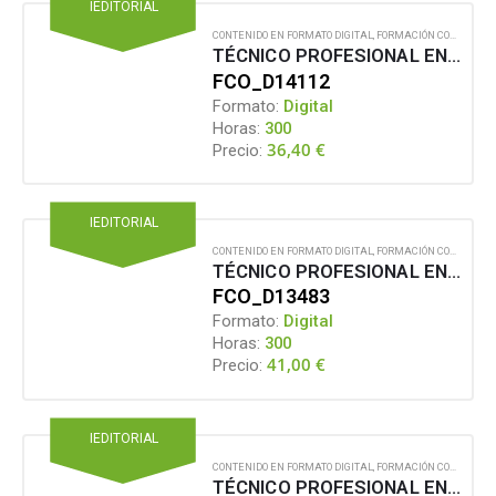
IEDITORIAL
CONTENIDO EN FORMATO DIGITAL
,
FORMACIÓN COMPLEMENTARIA
TÉCNICO PROFESIONAL EN DISEÑO Y DESARROLLO DE VIDEOJUEGOS CON GAME MAKER
FCO_D14112
Formato:
Digital
Horas:
300
36,40
€
Precio:
IEDITORIAL
CONTENIDO EN FORMATO DIGITAL
,
FORMACIÓN COMPLEMENTARIA
TÉCNICO PROFESIONAL EN EDUCACIÓN SOCIAL Y COMUNITARIA
FCO_D13483
Formato:
Digital
Horas:
300
41,00
€
Precio:
IEDITORIAL
CONTENIDO EN FORMATO DIGITAL
,
FORMACIÓN COMPLEMENTARIA
TÉCNICO PROFESIONAL EN ELECTROMECÁNICA DE VEHÍCULOS. EXPERTO EN SISTEMAS DE TRANSMISIÓN Y FRENADO