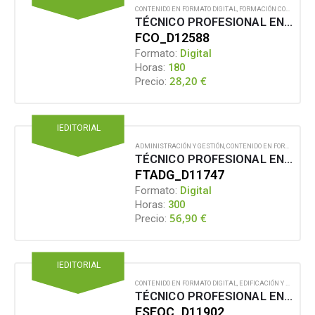
CONTENIDO EN FORMATO DIGITAL
,
FORMACIÓN COMPLEMENTARIA
TÉCNICO PROFESIONAL EN DINÁMICAS DE GRUPO
FCO_D12588
Formato:
Digital
Horas:
180
28,20
€
Precio:
IEDITORIAL
ADMINISTRACIÓN Y GESTIÓN
,
CONTENIDO EN FORMATO DIGITAL
TÉCNICO PROFESIONAL EN DIRECCIÓN Y GESTIÓN DE ASOCIACIONES, ONG´S Y OTRAS ENTIDADES SIN ÁNIMO DE LUCRO
FTADG_D11747
Formato:
Digital
Horas:
300
56,90
€
Precio:
IEDITORIAL
CONTENIDO EN FORMATO DIGITAL
,
EDIFICACIÓN Y OBRA CIVIL
TÉCNICO PROFESIONAL EN DIRECCIÓN Y GESTIÓN INMOBILIARIA
FSEOC_D11902